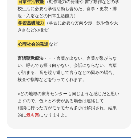
日常生活技能
（動作能力の発達や 書字動作などの学
校生活に必要な学習活動も含めた、食事・更衣・排
泄・入浴などの日常生活能力）
学習基礎能力
（学習に必要な方向や形、数や色や大
きさなどの概念）
心理社会的発達
など
言語聴覚療法
・・・言葉が出ない、言葉が繋がらな
い、呼んでも振り向かない、会話にならない、言葉
が詰まる、音を繰り返して言うなどの悩みの場合、
検査や指導などを行ってくれます。
※どの地域の療育センターも同じような感じだと思い
ますので、色々と不安がある場合は連絡して
相談に行った方がモヤモヤも多少は解消され、結果
的に
気も楽
になりますよ。