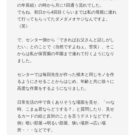
の年長組）の時から月に1回通う流れでした。
でもね、初日から4回目くらいまでは私の母親に連れ
て行ってもらってたダメダメオヤジなんですよ。
（笑）
で、センター側から「できればお父さんと話しがし
たい」とのことで（当然ですよねぇ。苦笑）、そこ
からは私が保育園の卒園まで連れて行くようになり
ました。
センターでは毎回先生が作った積木と同じモノを作
るようにさせることからはじめ、年齢と共に徐々に
高度な作業をするようになりました。
日常生活の中で良くありそうな場面を見せ、「○○な
時、こまぁ君ならどうする？」と質問したり、見せ
るカードの絵と反対のことを言うテストなどです。
例）暗い部屋→明るい部屋、狭い場所→広い場
所・・・などです。