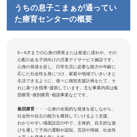
うちの息子こまぁが通ってい
た療育センターの概要
0～6才までの心身の障害または発達に遅れや、その
心配のある子供向けの児童デイサービス施設です。
心身の発達を促し、日常生活に必要な能力や年齢に
応じた社会性を身につけ、家庭や地域でいきいきと
生活できるように、個々に個別支援計画をたて、そ
れに基づき指導･援助しています。主な事業内容は集
団療育･個別療育･相談事業などです。
集団療育
・・・心身の全面的な発達を促しながら、
社会性や自立の能力を獲得していけるよう支援。
わかりやすい場面設定の中で、主体的、自主的な遊
びを通して子供の運動や認知、言語や情緒、社会性
と言った発達を促します。