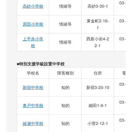
03-36
高砂小学校
情緒等
高砂3-30-1
3
東金町2-16-
03-36
原田小学校
情緒等
1
9
上平井小学
西新小岩4-2
03-36
情緒等
校
2-1
6
■特別支援学級設置中学校
学校名
障害種別
住所
電話
03-36
新宿中学校
知的
新宿3-20-10
0
03-36
奥戸中学校
知的
細田1-6-1
2
03-36
綾瀬中学校
知的
小菅2-12-1
2