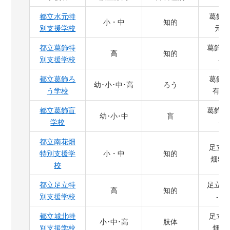
都立水元特
葛飾
小・中
知的
別支援学校
元5-
都立葛飾特
葛飾区
高
知的
別支援学校
-14
都立葛飾ろ
葛飾
幼･小･中･高
ろう
う学校
有2-5
都立葛飾盲
葛飾区
幼･小･中
盲
学校
-31
都立南花畑
足立
特別支援学
小・中
知的
畑5-2
校
都立足立特
足立区
高
知的
別支援学校
-23
都立城北特
足立
小･中･高
肢体
別支援学校
畑5-1