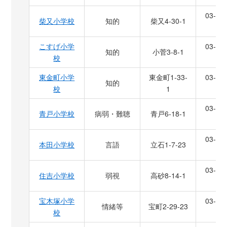
03-36
柴又小学校
知的
柴又4-30-1
6
こすげ小学
03-36
知的
小菅3-8-1
校
7
東金町小学
東金町1-33-
03-36
知的
校
1
1
03-36
青戸小学校
病弱・難聴
青戸6-18-1
8
03-36
本田小学校
言語
立石1-7-23
6
03-36
住吉小学校
弱視
高砂8-14-1
4
宝木塚小学
03-36
情緒等
宝町2-29-23
校
8