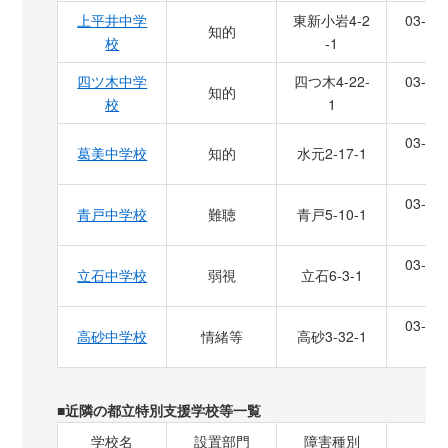
上平井中学
東新小岩4-2
03-36
知的
校
-1
1
四ツ木中学
四つ木4-22-
03-36
知的
校
1
4
03-36
葛美中学校
知的
水元2-17-1
0
03-36
青戸中学校
難聴
青戸5-10-1
2
03-36
立石中学校
弱視
立石6-3-1
4
03-36
高砂中学校
情緒等
高砂3-32-1
9
■近隣の都立特別支援学校等一覧
学校名
設置部門
障害種別
住