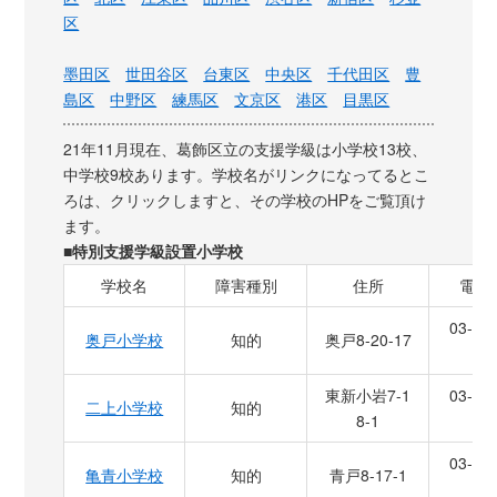
区
墨田区
世田谷区
台東区
中央区
千代田区
豊
島区
中野区
練馬区
文京区
港区
目黒区
21年11月現在、葛飾区立の支援学級は小学校13校、
中学校9校あります。学校名がリンクになってるとこ
ろは、クリックしますと、その学校のHPをご覧頂け
ます。
■特別支援学級設置小学校
学校名
障害種別
住所
電話
03-36
奥戸小学校
知的
奥戸8-20-17
1
東新小岩7-1
03-36
二上小学校
知的
8-1
6
03-36
亀青小学校
知的
青戸8-17-1
5