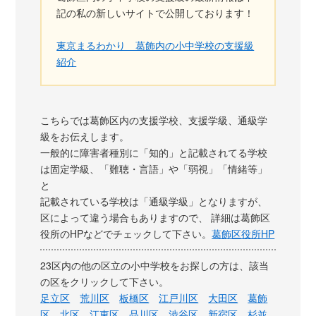
記の私の新しいサイトで公開しております！
東京まるわかり 葛飾内の小中学校の支援級
紹介
こちらでは葛飾区内の支援学校、支援学級、通級学
級をお伝えします。
一般的に障害者種別に「知的」と記載されてる学校
は固定学級、「難聴・言語」や「弱視」「情緒等」
と
記載されている学校は「通級学級」となりますが、
区によって違う場合もありますので、 詳細は葛飾区
役所のHPなどでチェックして下さい。
葛飾区役所HP
23区内の他の区立の小中学校をお探しの方は、該当
の区をクリックして下さい。
足立区
荒川区
板橋区
江戸川区
大田区
葛飾
区
北区
江東区
品川区
渋谷区
新宿区
杉並