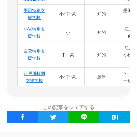
墨田特別支
墨田区
小･中･高
知的
援学校
-10
小岩特別支
江戸
小
知的
援学校
一色2-1
江戸
白鷺特別支
中・高
知的
小松川4
援学校
1
江戸川特別
江戸
小･中･高
肢体
支援学校
一色2-2
この記事をシェアする