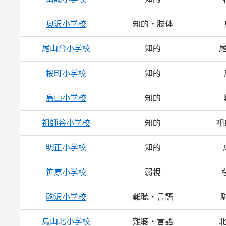
奥沢小学校
知的・肢体
尾山台小学校
知的
尾
桜町小学校
知的
烏山小学校
知的
祖師谷小学校
知的
祖
明正小学校
知的
笹原小学校
弱視
駒沢小学校
難聴・言語
駒
烏山北小学校
難聴・言語
北