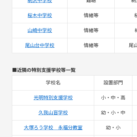
駒沢中学校
難聴
駒
桜木中学校
情緒等
山崎中学校
情緒等
尾山台中学校
情緒等
尾山
■近隣の特別支援学校等一覧
学校名
設置部門
光明特別支援学校
小・中・高
久我山盲学校
幼・小・中
大塚ろう学校 永福分教室
幼・小