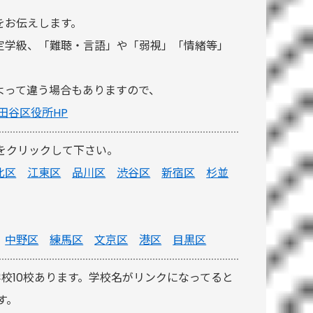
をお伝えします。
定学級、「難聴・言語」や「弱視」「情緒等」
よって違う場合もありますので、
田谷区役所HP
をクリックして下さい。
北区
江東区
品川区
渋谷区
新宿区
杉並
中野区
練馬区
文京区
港区
目黒区
学校10校あります。学校名がリンクになってると
す。