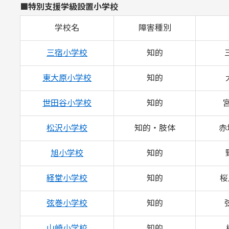
■特別支援学級設置小学校
学校名
障害種別
三宿小学校
知的
東大原小学校
知的
世田谷小学校
知的
宮
松沢小学校
知的・肢体
赤
旭小学校
知的
経堂小学校
知的
桜
弦巻小学校
知的
山崎小学校
知的