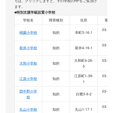
ろは、クリックしますと、その学校のHPをご覧頂け
ます。
■特別支援学級設置小学校
学校名
障害種別
住所
電話
03-33
桃園小学校
知的
本町3-16-1
3
03-33
新井小学校
知的
新井4-19-1
1
大和町4-26-
03-33
大和小学校
知的
5
2
江原町1-39-
03-39
江原小学校
知的
1
8
西中野小学
03-33
知的
白鷺3-9-2
校
2
03-33
丸山小学校
知的
丸山1-17-1
5