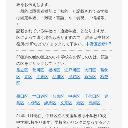
級をお伝えします。
一般的に障害者種別に「知的」と記載されてる学校
は固定学級、「難聴・言語」や「弱視」「情緒等」
と
記載されている学校は「通級学級」となりますが、
区によって違う場合もありますので、 詳細は中野区
役所のHPなどでチェックして下さい。
中野区役所HP
23区内の他の区立の小中学校をお探しの方は、該当
の区をクリックして下さい。
足立区
荒川区
板橋区
江戸川区
大田区
葛飾
区
北区
江東区
品川区
渋谷区
新宿区
杉並
区
墨田区
世田谷区
台東区
中央区
千代田区
豊
島区
中野区
練馬区
文京区
港区
目黒区
21年11月現在、中野区立の支援学級は小学校10校、
中学校5校あります。学校名がリンクになってるとこ