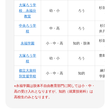
大塚ろう学
杉並区
校 永福分
幼・小
ろう
-7-
教室
中央ろう学
杉並
中・高
ろう
校
井戸2-2
杉並区
永福学園
小・中・高
知的・肢体
-7-
大塚ろう学
豊島区
幼・小
ろう
校
-20
都立大泉特
練馬
小・中・高
知的
別支援学校
学園町9
※永福学園は肢体不自由教育部門に関しては小・中・
高の受け入れとなりますが、知的（就業技術科）は
高校生のみとなります。