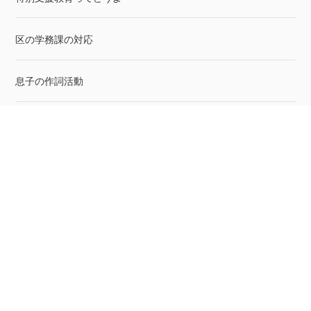
区の学務課の対応
息子の作詞活動
息子の作詞活動（中3バージョン）
軽度だからこその問題
周りへの説明
普通級か・支援級か
ネットの仲間たちが抱える様々な問題