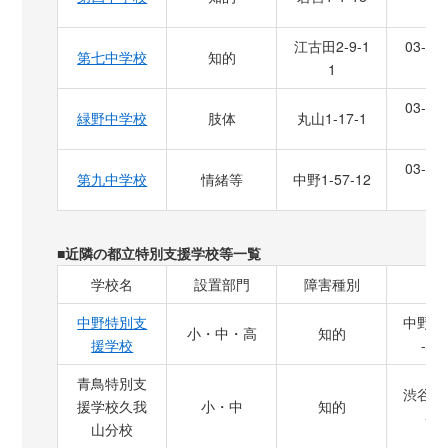
2
江古田2-9-1
03-33
第七中学校
知的
1
7
03-33
緑野中学校
肢体
丸山1-17-1
2
03-33
第九中学校
情緒等
中野1-57-12
8
■近隣の都立特別支援学校等一覧
学校名
設置部門
障害種別
住
中野特別支
中野区
小・中・高
知的
援学校
-46
青鳥特別支
渋谷区
援学校久我
小・中
知的
-5-
山分校