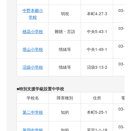
中野本郷小
03-33
弱視
本町4-27-3
学校
5
03-33
桃花小学校
難聴・言語
中央5-43-1
5
03-33
塔山小学校
情緒等
中央1-49-1
6
03-33
沼袋小学校
情緒等
沼袋3-13-2
5
■特別支援学級設置中学校
学校名
障害種別
住所
電話
03-33
第二中学校
知的
本町5-25-1
5
03-33
第四中学校
知的
若宮1-1-18