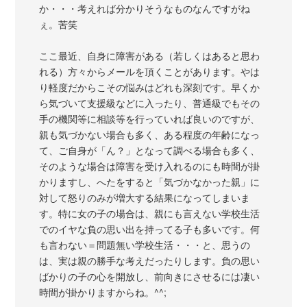
か・・・考えれば分かりそうなものなんですがね
ぇ。苦笑
ここ最近、自身に障害がある（若しくはあると思わ
れる）方々からメールを頂くことがあります。やは
り軽度だからこその悩みはどれも深刻です。早くか
ら気づいて支援級などに入ったり、普通級でもその
手の機関等に相談等を行っていれば良いのですが、
親も気づかない場合も多く、ある程度の年齢になっ
て、ご自身が「ん？」となって調べる場合も多く、
そのような場合は障害を受け入れるのにも時間が掛
かりますし、へたをすると「気づかなかった親」に
対して怒りのみが増大する結果になってしまいま
す。特に女の子の場合は、親にも言えない学校生活
でのイヤな負の思い出を持ってる子も多いです。何
も言わない＝問題無い学校生活・・・と、思うの
は、実は親の勝手な考えだったりします。負の思い
ばかりの子の心を開放し、前向きにさせるには凄い
時間が掛かりますからね。^^;