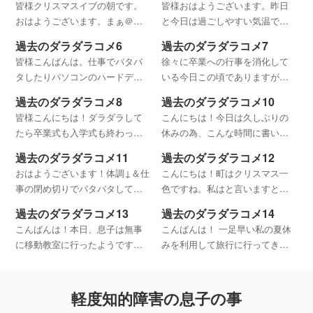
皆様クリスマスイブの朝です。
皆様おはようございます。昨日
登校となりました子供達です
学校や中学校、高校に入園や入
おはようございます。まぁ＠父
と今日は過ごしやすい気温で、
が、ブログの方にも書きました
学するお子さんがいる方もたく
です。 ちょっと見えにくいので
腰痛持ちの私としては喜ばしい
が、 やはり我が家の話題は
さんいると思います。
過去のダラダラコメ6
過去のダラダラコメ7
すが、 今年の息子のサンタさん
ことであります。笑 19日の緊急
皆様こんばんは。仕事でバタバ
徐々に卒業への行事を消化して
への願いです。笑 ホントはもっ
保護者会は夜7時開始で終わった
タしたりパソコンのハードディ
いる今日この頃でありますが、
と漢字で書けるのですが、 サン
のが9時くらいだったようです。
スクが壊れたりと、ちょっと落
いよいよ再来週には晴れて卒業
（学校は基本21時まで
過去のダラダラコメ8
過去のダラダラコメ10
ち着かない日々を過ごしていま
となります。色々とありました
皆様こんにちは！ダラダラして
こんにちは！今日は久しぶりの
したが、皆様は落ち着いた日々
が、その全ては息子が六年生に
たら卒業式も入学式も終わって
休みの為、こんな時間に書いて
でしょうか？^^;（ちょっとまだ
なってからのことだけです。
しまいました。苦笑そんな訳で
おります。 先日、「ちょっとこ
まだバタバタしそうですが・・
（笑）ちょっとあり過ぎて、支
過去のダラダラコメ11
過去のダラダラコメ12
本日二回目の更新で入学式のこ
こにきまして支援級内が騒がし
援
おはようございます！体調↓＆仕
こんにちは！町はクリスマス一
となんかを少々・・・笑 昨日、
くなってきたようです。」って
事の閉め切りでバタバタしてい
色ですね。私はと言いますと、
無事に入学式を迎えることがで
書きましたが、その状況は今も
たダメオヤジです。苦笑最近、
仕事に追われてしまってクリス
きましたよ。予定通り支援
変わっていませんねぇ。笑
過去のダラダラコメ13
過去のダラダラコメ14
サイトに書くネタがないなぁな
マスって感じではありませんね
こんばんは！本日、息子は無事
こんばんは！ 一足早い私の夏休
んて思ってた今秋でしたが、ネ
ぇ。苦笑 今日は嫁と娘が本日公
に移動教室に行ったようです
みを利用して旅行に行ってきた
タありましたよ。笑うーん、残
開のイナズマイレブンの3Ｄ映画
よ。 二泊三日、支援級の1～2年
よ！ 午前4時過ぎに伊東の隣り、
念ながら息子の中学の担任が正
を見に行き、息子は友達と遊
生と、普通級の2年生合同の移動
川奈のいるか浜に着いた時は激
式
教室であります。 とにかく怪我
しい雷雨に海水浴を諦めようか
軽度知的障害の息子の事
もなく、楽しんで過ごして帰っ
と思ったけど、 7時前に雨があが