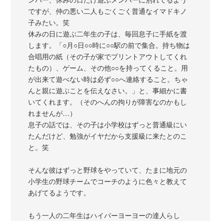
ですが、仲の悪い二人もごくごく普通なイマドキノ
子みたい。笑
休みの日に遊ぶ二年生の子は、毎回息子に手紙を渡
します。「○月○日○○時に○○駅の前で集合。持ち物は
合唱用の紙（その子が家でプリントアウトしてくれ
たもの）、ゲーム、その他○○を持ってくること。用
が出来て遊べない時は必ず○○へ連絡すること。ちゃ
んと親に遊ぶことを伝えなさい。」と、事細かに書
いてくれます。（そのへんの拘りが障害なのかもし
れませんが…）
息子の話では、その子は小学校はずっと普通級にい
たんだけど、勉強がイヤだから支援級に来たとのこ
と。笑
そんな彼はずっと野球をやっていて、たまに地元の
小学生の野球チームでコーチのように色々と教えて
あげてるようです。
もう一人の二年生はハイパーヨーヨーの達人らし