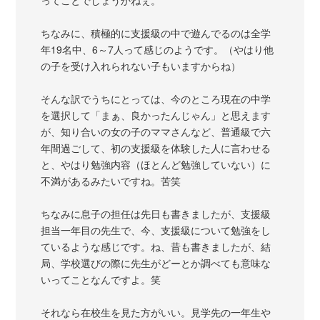
ちなみに、積極的に支援級の中で遊んでるのは全学
年19名中、6～7人って感じのようです。（やはり他
の子を受け入れられない子もいますからね）
そんな訳でうちにとっては、今のところ現在の中学
を選択して「まぁ、良かったんじゃん」と思えます
が、知り合いの女の子のママさんなど、普通級で六
年間過ごして、初の支援級を体験した人に言わせる
と、やはり勉強内容（ほとんど勉強していない）に
不満があるみたいですね。苦笑
ちなみに息子の担任は先日も書きましたが、支援級
担当一年目の先生で、今、支援級について勉強をし
ているような感じです。ね、昔も書きましたが、結
局、学校選びの際に先生がどーとか調べても意味な
いってことなんですよ。笑
それなら在校生を見た方がいい。見学先の一年生や