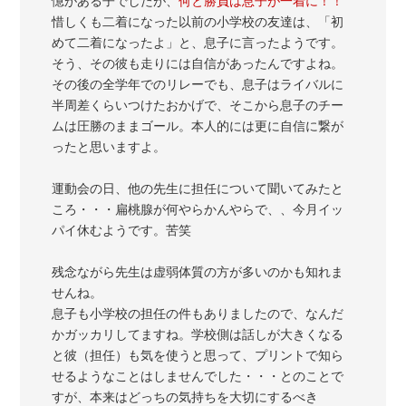
惜しくも二着になった以前の小学校の友達は、「初
めて二着になったよ」と、息子に言ったようです。
そう、その彼も走りには自信があったんですよね。
その後の全学年でのリレーでも、息子はライバルに
半周差くらいつけたおかげで、そこから息子のチー
ムは圧勝のままゴール。本人的には更に自信に繋が
ったと思いますよ。
運動会の日、他の先生に担任について聞いてみたと
ころ・・・扁桃腺が何やらかんやらで、、今月イッ
パイ休むようです。苦笑
残念ながら先生は虚弱体質の方が多いのかも知れま
せんね。
息子も小学校の担任の件もありましたので、なんだ
かガッカリしてますね。学校側は話しが大きくなる
と彼（担任）も気を使うと思って、プリントで知ら
せるようなことはしませんでした・・・とのことで
すが、本来はどっちの気持ちを大切にするべき