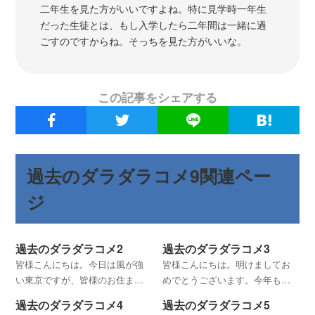
二年生を見た方がいいですよね。特に見学時一年生
だった生徒とは、もし入学したら二年間は一緒に過
ごすのですからね。そっちを見た方がいいな。
この記事をシェアする
過去のダラダラコメ9関連ペー
ジ
過去のダラダラコメ2
過去のダラダラコメ3
皆様こんにちは。今日は風が強
皆様こんにちは。明けましてお
い東京ですが、皆様のお住まい
めでとうございます。今年も当
の地域も似たようなもんでしょ
サイトを何卒宜しくお願いしま
過去のダラダラコメ4
過去のダラダラコメ5
うか。 先週の8日から休み明けの
す。 今年、保育園や幼稚園、小