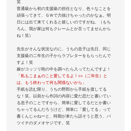
笑
普通級から初の支援級の担任となり、色々なことを
頑張ってきて、ＧＷで力抜けちゃったのかなぁ。明
日には出て来てくれると嬉しいのですがね。（もち
ろん、我が家は何もクレームとか言ってませんから
ね！笑）
先生がそんな状況なのに、うちの息子は先日、同じ
支援級の二年生の子からラブレターをもらったんで
すよ！笑
嫁がコッソリ鞄の中を調べたら入ってたんですよ！
「私もこまぁのこと愛してるよ！○○（二年生）と
は、もう終わって何も関係ないから」
手紙を読む限り、うちの野郎から手紙を渡してる
な！笑。以前から作詞の内容に愛だ恋だと書いてい
る息子のことですから、簡単に愛してるだとか書い
ちゃってるんだろうけど、簡単に「愛してる」って
書くんじゃねーと、時期が来たら話そうと思う、バ
ツイチのダメオヤジです。笑