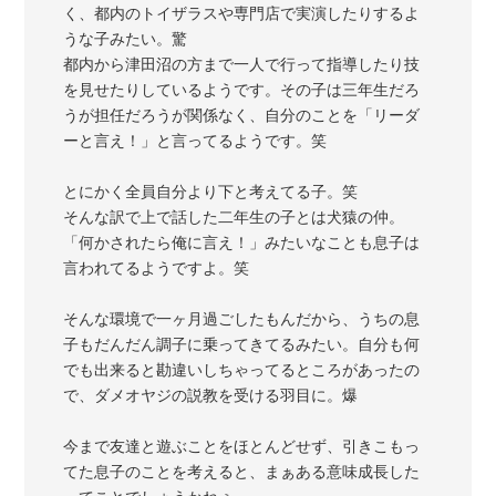
く、都内のトイザラスや専門店で実演したりするよ
うな子みたい。驚
都内から津田沼の方まで一人で行って指導したり技
を見せたりしているようです。その子は三年生だろ
うが担任だろうが関係なく、自分のことを「リーダ
ーと言え！」と言ってるようです。笑
とにかく全員自分より下と考えてる子。笑
そんな訳で上で話した二年生の子とは犬猿の仲。
「何かされたら俺に言え！」みたいなことも息子は
言われてるようですよ。笑
そんな環境で一ヶ月過ごしたもんだから、うちの息
子もだんだん調子に乗ってきてるみたい。自分も何
でも出来ると勘違いしちゃってるところがあったの
で、ダメオヤジの説教を受ける羽目に。爆
今まで友達と遊ぶことをほとんどせず、引きこもっ
てた息子のことを考えると、まぁある意味成長した
ってことでしょうかねぇ。